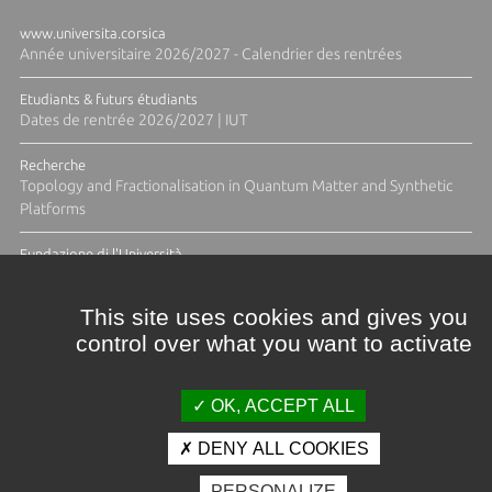
www.universita.corsica
Année universitaire 2026/2027 - Calendrier des rentrées
Etudiants & futurs étudiants
Dates de rentrée 2026/2027 | IUT
Recherche
Topology and Fractionalisation in Quantum Matter and Synthetic
Platforms
Fundazione di l'Università
Résidence Ange Tomasi "Lagune and Zeste" avec la photographe
Diane Moulenc
This site uses cookies and gives you
control over what you want to activate
TOUTES LES ACTUS
OK, ACCEPT ALL
DENY ALL COOKIES
Crédits et mentions légales
PERSONALIZE