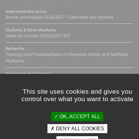
www.universita.corsica
Année universitaire 2026/2027 - Calendrier des rentrées
Etudiants & futurs étudiants
Dates de rentrée 2026/2027 | IUT
Recherche
Topology and Fractionalisation in Quantum Matter and Synthetic
Platforms
Fundazione di l'Università
Résidence Ange Tomasi "Lagune and Zeste" avec la photographe
Diane Moulenc
This site uses cookies and gives you
control over what you want to activate
TOUTES LES ACTUS
OK, ACCEPT ALL
DENY ALL COOKIES
Crédits et mentions légales