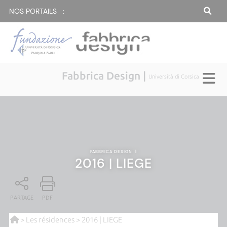
NOS PORTAILS :
Fabbrica Design |
Università di Corsica
FABBRICA DESIGN
|
2016 | LIEGE
PARTAGE
PDF
>
Les résidences
> 2016 | LIEGE