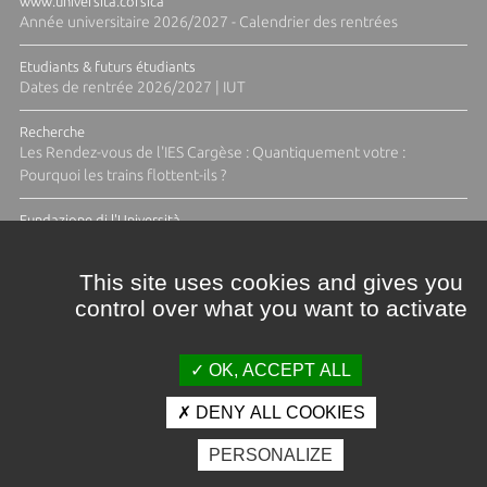
www.universita.corsica
Année universitaire 2026/2027 - Calendrier des rentrées
Etudiants & futurs étudiants
Dates de rentrée 2026/2027 | IUT
Recherche
Les Rendez-vous de l'IES Cargèse : Quantiquement votre :
Pourquoi les trains flottent-ils ?
Fundazione di l'Università
Résidence Ange Tomasi "Lagune and Zeste" avec la photographe
Diane Moulenc
This site uses cookies and gives you
control over what you want to activate
TOUTES LES ACTUS
OK, ACCEPT ALL
DENY ALL COOKIES
Crédits et mentions légales
PERSONALIZE
Contacts
Plan d'accès
Espace presse
Photothèque
Recrutement
Marchés publics