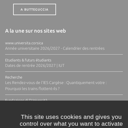
A BUTTEGUCCIA
A la une sur nos sites web
www.universita.corsica
Année universitaire 2026/2027 - Calendrier des rentrées
Etudiants & futurs étudiants
Dates de rentrée 2026/2027 | IUT
Recherche
Les Rendez-vous de l'IES Cargèse : Quantiquement votre :
Pourquoi les trains flottent-ils ?
Fundazione di l'Università
Résidence Ange Tomasi "Lagune and Zeste" avec la photographe
Diane Moulenc
This site uses cookies and gives you
control over what you want to activate