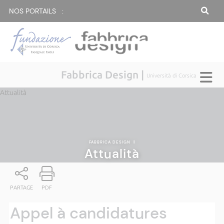
NOS PORTAILS :
Fabbrica Design |
Università di Corsica
Attualità
FABBRICA DESIGN
|
Attualità
PARTAGE
PDF
Appel à candidatures