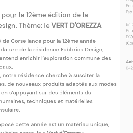
Fund
Fab 
pour la 12ème édition de la
esign. Thème: le
VERT D'OREZZA
En p
Ent
D'O
té de Corse lance pour la 12ème année
(Cor
idature de la résidence Fabbrica Design,
entend enrichir l’exploration commune des
Ant
ocaux.
042
, notre résidence cherche à susciter la
mes, de nouveaux produits adaptés aux modes
 en s’appuyant sur des éléments du
 humaines, techniques et matérielles
nsulaire.
posé cette année est un matériau unique,