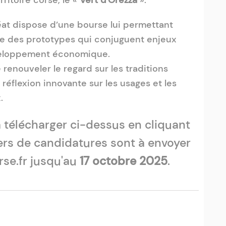
ritoire corse, le «
Vert d'Orezza
».
réat dispose d’une bourse lui permettant
ire des prototypes qui conjuguent enjeux
veloppement économique.
enouveler le regard sur les traditions
éflexion innovante sur les usages et les
.
à télécharger ci-dessus en cliquant
iers de candidatures sont à envoyer
se.fr jusqu'au
17 octobre 2025
.