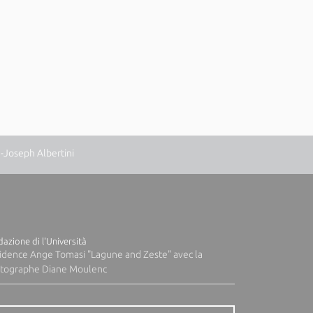
n-Joseph Albertini
azione di l'Università
idence Ange Tomasi "Lagune and Zeste" avec la
tographe Diane Moulenc