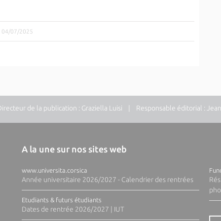
le 04/07/2025
ecteur de la publication : Graziella Luisi | Responsable éditorial : Jea
A la une sur nos sites web
www.universita.corsica
Fund
Année universitaire 2026/2027 - Calendrier des rentrées
Rés
pho
Etudiants & futurs étudiants
Dates de rentrée 2026/2027 | IUT