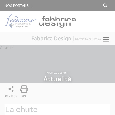
NOS PORTAILS :
Fabbrica Design |
Università di Corsica
Attualità
FABBRICA DESIGN
|
Attualità
PARTAGE
PDF
La chute