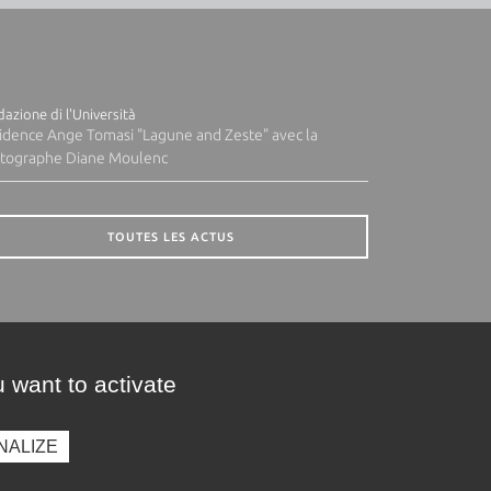
azione di l'Università
idence Ange Tomasi "Lagune and Zeste" avec la
tographe Diane Moulenc
TOUTES LES ACTUS
 want to activate
NALIZE
presse
Photothèque
Recrutement
Marchés publics