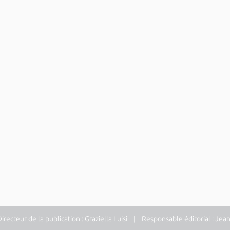
ecteur de la publication : Graziella Luisi | Responsable éditorial : Jea