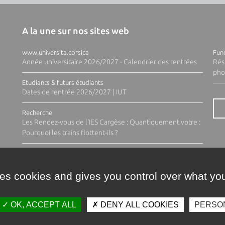
A la une sur nos sites web
www.universita.corsica
Fund
Année universitaire 2026/2027 - Calendrier des rentrées
Rés
pho
Etudiants & futurs étudiants
Dates de rentrée 2026/2027 | IUT
Recherche
Les Rendez-vous de l'IES Cargèse : Quantiquement votre :
Pourquoi les trains flottent-ils ?
ses cookies and gives you control over what you
OK, ACCEPT ALL
DENY ALL COOKIES
PERSO
Contacts
Plan d'accès
Espace 